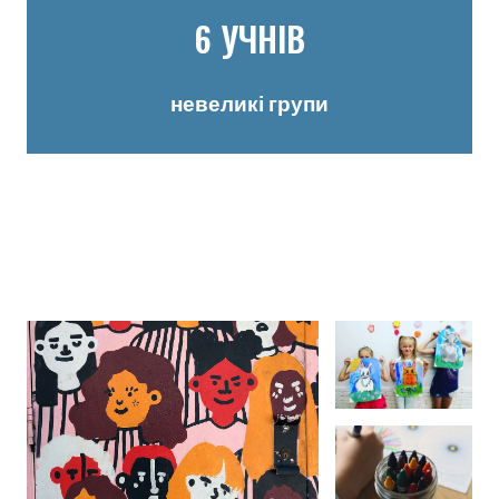
6 УЧНІВ
невеликі групи